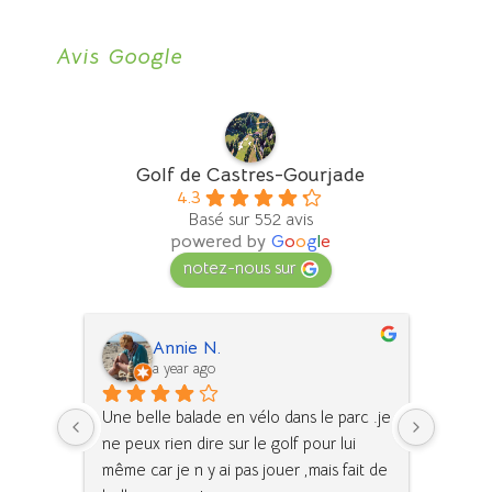
Avis Google
Golf de Castres-Gourjade
4.3
Basé sur 552 avis
powered by
G
o
o
g
l
e
notez-nous sur
Annie N.
a year ago
e 
Une belle balade en vélo dans le parc .je 
Grand p
s 
ne peux rien dire sur le golf pour lui 
balader
même car je n y ai pas jouer ,mais fait de 
a un ca