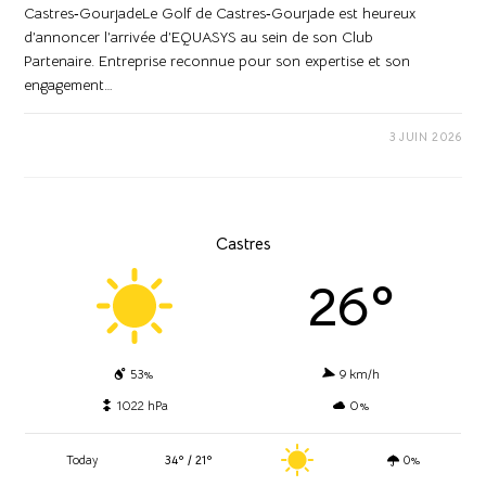
Castres‑GourjadeLe Golf de Castres‑Gourjade est heureux
d’annoncer l’arrivée d’EQUASYS au sein de son Club
Partenaire. Entreprise reconnue pour son expertise et son
engagement…
0 COMMENTAIRE
3 JUIN 2026
Castres
26º
53%
9 km/h
1022 hPa
0%
Today
34º / 21º
0%