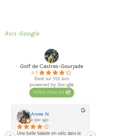
Avis Google
Golf de Castres-Gourjade
4.3
Basé sur 552 avis
powered by
G
o
o
g
l
e
notez-nous sur
Annie N.
Annie L.
a year ago
2 years ago
Une belle balade en vélo dans le 
Grand parc ou l'on 