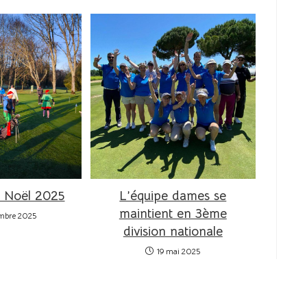
se trouve  le gof . L'été  endroit  
très ombragé pour faire du sport
 Noël 2025
L’équipe dames se
maintient en 3ème
embre 2025
division nationale
19 mai 2025