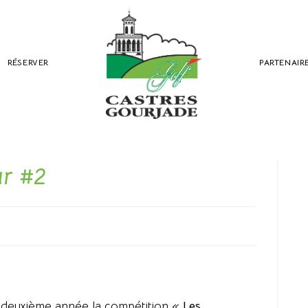
RÉSERVER
PARTENAIR
ur #2
 deuxième année la compétition «
Les