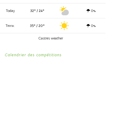
Today
32º / 24º
0%
Tmrw.
35º / 20º
0%
Castres weather
Calendrier des compétitions