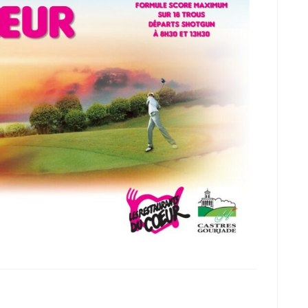
antonia C.
a year ago
J adore marcher  à gourjade  ou 