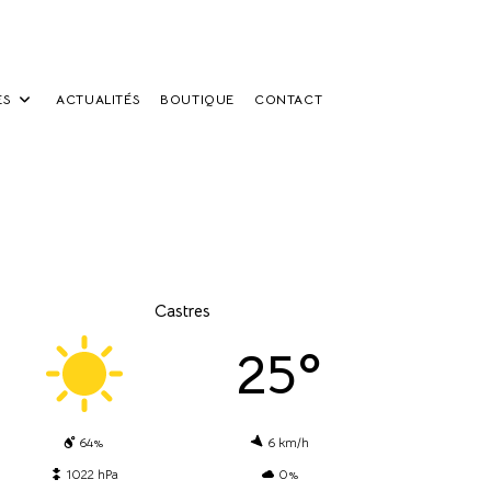
ES
ACTUALITÉS
BOUTIQUE
CONTACT
Castres
25º
64%
6 km/h
1022 hPa
0%