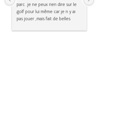
parc .je ne peux rien dire sur le 
détendre,se balader
golf pour lui même car je n y ai 
randonnées,du golf i
pas jouer ,mais fait de belles 
camping des associat
rencontres
et des jeux pour enf
peuvent se défoule
liberté