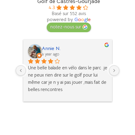
Golf de Castres-Gourjade
4.3
Basé sur 552 avis
powered by
G
o
o
g
l
e
notez-nous sur
Annie N.
a year ago
e 
Une belle balade en vélo dans le parc .je 
Grand p
s 
ne peux rien dire sur le golf pour lui 
balader
même car je n y ai pas jouer ,mais fait de 
a un ca
belles rencontres
des jeu
défoule