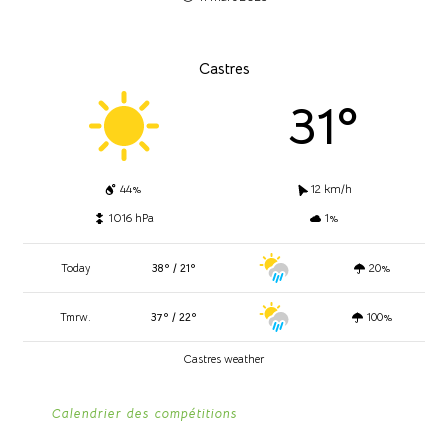
Castres
31º
44%
12 km/h
1016 hPa
1%
Today
38º / 21º
20%
Tmrw.
37º / 22º
100%
Castres weather
Calendrier des compétitions